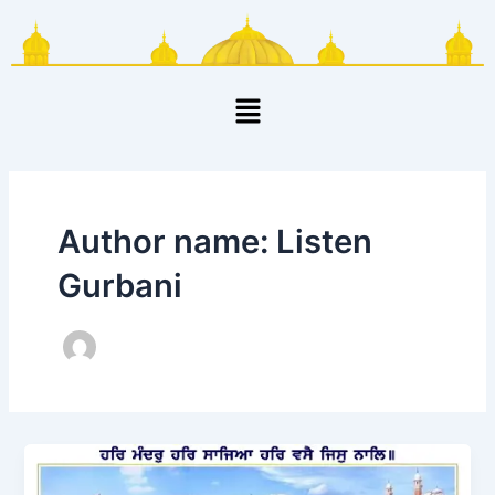
Skip
Post
to
pagination
content
Menu
Author name: Listen
Gurbani