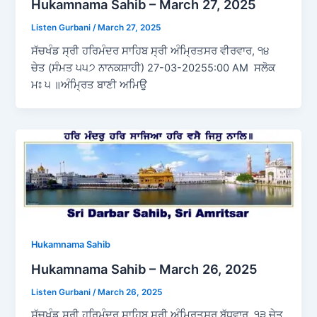
Hukamnama Sahib – March 27, 2025
Listen Gurbani
/
March 27, 2025
ਸੱਚਖੰਡ ਸ੍ਰੀ ਹਰਿਮੰਦਰ ਸਾਹਿਬ ਸ੍ਰੀ ਅੰਮ੍ਰਿਤਸਰ ਵੀਰਵਾਰ, ੧੪
ਚੇਤ (ਸੰਮਤ ੫੫੭ ਨਾਨਕਸ਼ਾਹੀ) 27-03-20255:00 AM ਸਲੋਕ
ਮਃ ੫ ॥ਅੰਮ੍ਰਿਤ ਬਾਣੀ ਅਮਿਉ
Hukamnama Sahib
Hukamnama Sahib – March 26, 2025
Listen Gurbani
/
March 26, 2025
ਸੱਚਖੰਡ ਸ੍ਰੀ ਹਰਿਮੰਦਰ ਸਾਹਿਬ ਸ੍ਰੀ ਅੰਮ੍ਰਿਤਸਰ ਬੁੱਧਵਾਰ, ੧੩ ਚੇਤ