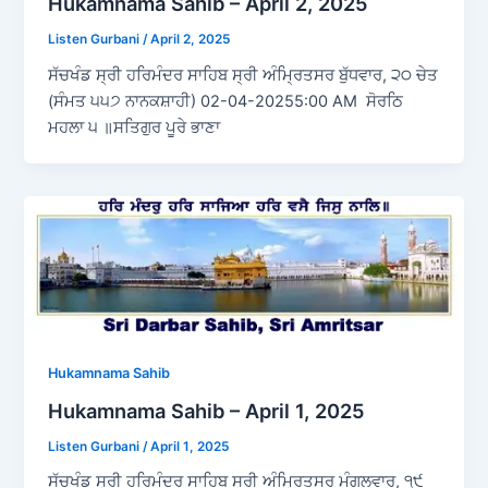
Hukamnama Sahib – April 2, 2025
Listen Gurbani
/
April 2, 2025
ਸੱਚਖੰਡ ਸ੍ਰੀ ਹਰਿਮੰਦਰ ਸਾਹਿਬ ਸ੍ਰੀ ਅੰਮ੍ਰਿਤਸਰ ਬੁੱਧਵਾਰ, ੨੦ ਚੇਤ
(ਸੰਮਤ ੫੫੭ ਨਾਨਕਸ਼ਾਹੀ) 02-04-20255:00 AM ਸੋਰਠਿ
ਮਹਲਾ ੫ ॥ਸਤਿਗੁਰ ਪੂਰੇ ਭਾਣਾ
Hukamnama Sahib
Hukamnama Sahib – April 1, 2025
Listen Gurbani
/
April 1, 2025
ਸੱਚਖੰਡ ਸ੍ਰੀ ਹਰਿਮੰਦਰ ਸਾਹਿਬ ਸ੍ਰੀ ਅੰਮ੍ਰਿਤਸਰ ਮੰਗਲਵਾਰ, ੧੯