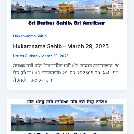
Hukamnama Sahib
Hukamnama Sahib – March 29, 2025
Listen Gurbani
/
March 29, 2025
ਸੱਚਖੰਡ ਸ੍ਰੀ ਹਰਿਮੰਦਰ ਸਾਹਿਬ ਸ੍ਰੀ ਅੰਮ੍ਰਿਤਸਰ ਸ਼ਨਿਚਰਵਾਰ, ੧੬
ਚੇਤ (ਸੰਮਤ ੫੫੭ ਨਾਨਕਸ਼ਾਹੀ) 29-03-202505:00: AM. IST
ਜੈਤਸਰੀ ਮਹਲਾ ੪ ਘਰੁ ੧