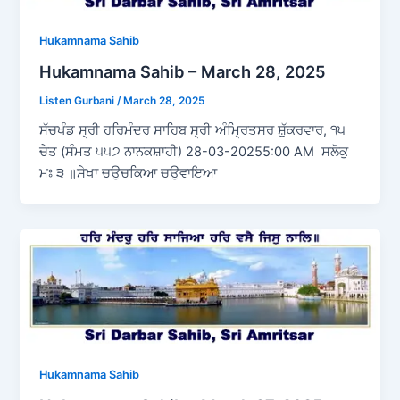
Hukamnama Sahib
Hukamnama Sahib – March 28, 2025
Listen Gurbani
/
March 28, 2025
ਸੱਚਖੰਡ ਸ੍ਰੀ ਹਰਿਮੰਦਰ ਸਾਹਿਬ ਸ੍ਰੀ ਅੰਮ੍ਰਿਤਸਰ ਸ਼ੁੱਕਰਵਾਰ, ੧੫
ਚੇਤ (ਸੰਮਤ ੫੫੭ ਨਾਨਕਸ਼ਾਹੀ) 28-03-20255:00 AM ਸਲੋਕੁ
ਮਃ ੩ ॥ਸੇਖਾ ਚਉਚਕਿਆ ਚਉਵਾਇਆ
Hukamnama Sahib