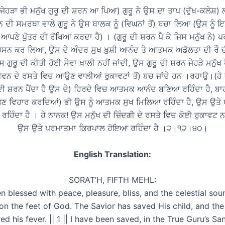
 ਜੇਹੜਾ ਭੀ ਮਨੁੱਖ ਗੁਰੂ ਦੀ ਸ਼ਰਨ ਆ ਪਿਆ) ਗੁਰੂ ਨੇ ਉਸ ਦਾ ਤਾਪ (ਦੁੱਖ-ਕਲੇਸ਼) ਲ
ਦੀ ਸਮਰਥਾ ਵਾਲੇ ਗੁਰੂ ਨੇ ਉਸ ਬਾਲਕ ਨੂੰ (ਵਿਘਨਾਂ ਤੋਂ) ਬਚਾ ਲਿਆ (ਉਸ ਨੂ
ਾ ਆਪਣੇ ਪੁੱਤਰ ਦੀ ਰੱਖਿਆ ਕਰਦਾ ਹੈ) । (ਗੁਰੂ ਦੀ ਸ਼ਰਨ ਪੈ ਕੇ ਜਿਸ ਮਨੁੱਖ ਨੇ) 
ਰਸਨ ਕਰ ਲਿਆ, ਉਸ ਦੇ ਅੰਦਰ ਸੁਖ ਖ਼ੁਸ਼ੀ ਆਨੰਦ ਤੇ ਆਤਮਕ ਅਡੋਲਤਾ ਦੀ ਰੌ
ਸ ਗੁਰੂ ਦੀ ਕੀਤੀ ਹੋਈ ਸੇਵਾ ਖ਼ਾਲੀ ਨਹੀਂ ਜਾਂਦੀ, ਉਸ ਗੁਰੂ ਦੀ ਸ਼ਰਨ ਜੇਹੜੇ ਮਨੁੱਖ 
ਨ ਦੇ ਰਸਤੇ ਵਿਚ ਆਉਣ ਵਾਲੀਆਂ ਰੁਕਾਵਟਾਂ ਤੋਂ) ਬਚ ਜਾਂਦੇ ਹਨ ।ਰਹਾਉ।(ਹੇ 
ੂ ਦੀ ਸ਼ਰਨ ਪੈਂਦਾ ਹੈ ਉਸ ਦੇ) ਹਿਰਦੇ ਵਿਚ ਆਤਮਕ ਆਨੰਦ ਬਣਿਆ ਰਹਿੰਦਾ ਹੈ, ਬ
ਣ ਵਿਹਾਰ ਕਰਦਿਆਂ) ਭੀ ਉਸ ਨੂੰ ਆਤਮਕ ਸੁਖ ਮਿਲਿਆ ਰਹਿੰਦਾ ਹੈ, ਉਸ ਉਤੇ ਪ
ਿੰਦਾ ਹੈ । ਹੇ ਨਾਨਕ! ਉਸ ਮਨੁੱਖ ਦੀ ਜ਼ਿੰਦਗੀ ਦੇ ਰਸਤੇ ਵਿਚ ਕੋਈ ਰੁਕਾਵਟ ਨ
ਉਸ ਉਤੇ ਪਰਮਾਤਮਾ ਕਿਰਪਾਲ ਹੋਇਆ ਰਹਿੰਦਾ ਹੈ ।੨।੧੨।੪੦।
English Translation:
SORAT’H, FIFTH MEHL:
n blessed with peace, pleasure, bliss, and the celestial sou
on the feet of God. The Savior has saved His child, and the
ed his fever. || 1 || I have been saved, in the True Guru’s Sa