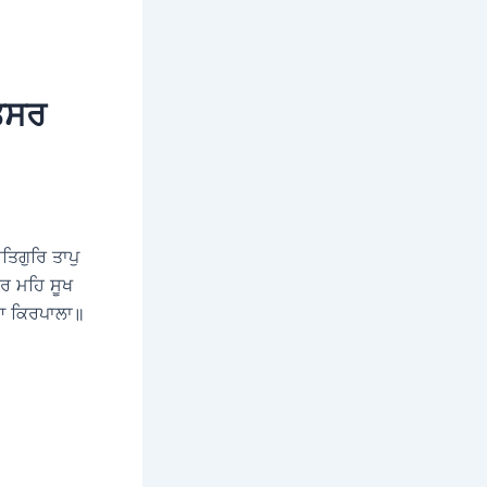
ਿਤਸਰ
ਿਗੁਰਿ ਤਾਪੁ
ਰ ਮਹਿ ਸੂਖ
ੋਆ ਕਿਰਪਾਲਾ॥