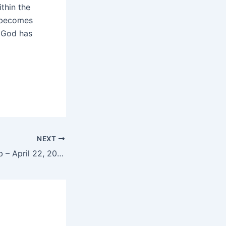
ithin the
d becomes
 God has
)
NEXT
Hukamnama Sahib – April 22, 2025