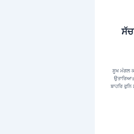
ਸੱਚ
ਸੂਖ ਮੰਗਲ 
ਉਤਾਰਿਆ॥ 
ਬਾਹਰਿ ਫੁਨਿ