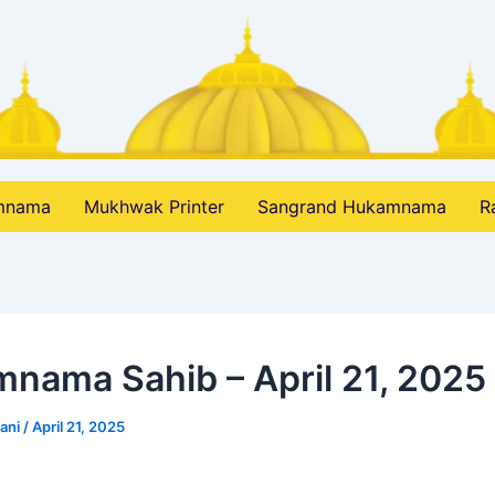
amnama
Mukhwak Printer
Sangrand Hukamnama
R
nama Sahib – April 21, 2025
bani
/
April 21, 2025