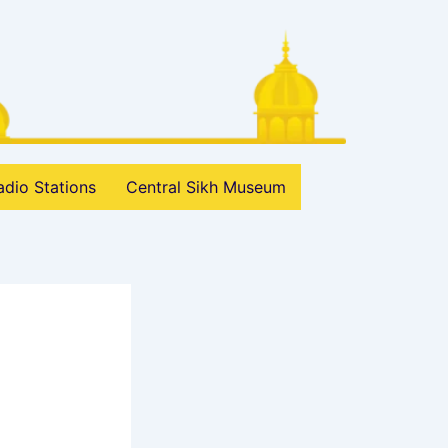
adio Stations
Central Sikh Museum