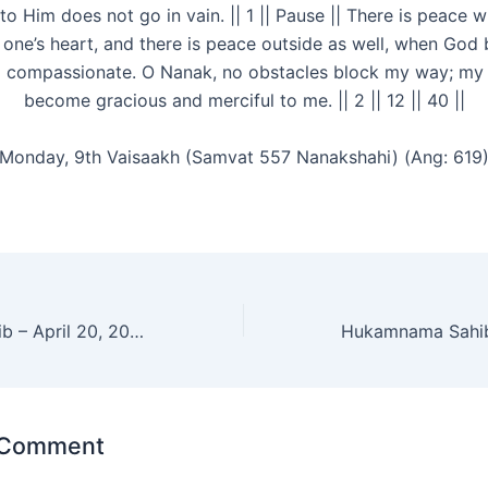
to Him does not go in vain. || 1 || Pause || There is peace w
one’s heart, and there is peace outside as well, when Go
d compassionate. O Nanak, no obstacles block my way; my
become gracious and merciful to me. || 2 || 12 || 40 ||
Monday, 9th Vaisaakh (Samvat 557 Nanakshahi) (Ang: 619
Hukamnama Sahib – April 20, 2025
 Comment