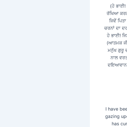
(ਹੇ ਭਾਈ!
ਰੱਖਿਆ ਕਰਨ 
ਜਿਵੇਂ ਪਿਤ
ਚਰਨਾਂ ਦਾ ਦ
ਹੇ ਭਾਈ! ਜਿ
(ਆਤਮਕ ਜੀਵ
ਮਨੁੱਖ ਗੁਰ
ਨਾਲ ਵਰਤ
ਦਇਆਵਾਨ ਰਹ
I have bee
gazing up
has cur