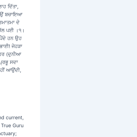
ਾਹ ਦਿੱਤਾ,
ੰ ਇਉਂ ਬਚਾਇਆ
ਪਰਮਾਤਮਾ ਦੇ
 ਚੱਲ ਪਈ ।੧।
ਪੈਂਦੇ ਹਨ ਉਹ
ਭਾਈ! ਜੇਹੜਾ
ਾਹਰ (ਦੁਨੀਆ
੍ਰਭੂ ਸਦਾ
ਹੀਂ ਆਉਂਦੀ,
nd current,
 True Guru
nctuary;