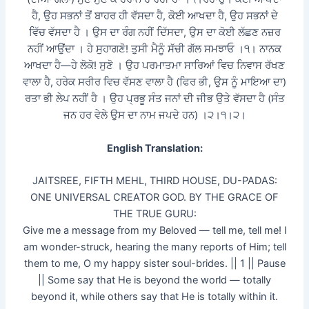
ਹੈ, ਉਹ ਸਭਨਾਂ ਤੋਂ ਬਾਹਰ ਹੀ ਵੱਸਦਾ ਹੈ, ਕੋਈ ਆਖਦਾ ਹੈ, ਉਹ ਸਭਨਾਂ ਦੇ
ਵਿੱਚ ਵੱਸਦਾ ਹੈ । ਉਸ ਦਾ ਰੰਗ ਨਹੀਂ ਦਿੱਸਦਾ, ਉਸ ਦਾ ਕੋਈ ਲੱਛਣ ਨਜ਼ਰ
ਨਹੀਂ ਆਉਂਦਾ । ਹੇ ਸੁਹਾਗਣੋ! ਤੁਸੀ ਮੈਨੂੰ ਸੱਚੀ ਗੱਲ ਸਮਝਾਓ ।੧। ਨਾਨਕ
ਆਖਦਾ ਹੈ—ਹੇ ਲੋਕੋ! ਸੁਣੋ । ਉਹ ਪਰਮਾਤਮਾ ਸਾਰਿਆਂ ਵਿਚ ਨਿਵਾਸ ਰੱਖਣ
ਵਾਲਾ ਹੈ, ਹਰੇਕ ਸਰੀਰ ਵਿਚ ਵੱਸਣ ਵਾਲਾ ਹੈ (ਫਿਰ ਭੀ, ਉਸ ਨੂੰ ਮਾਇਆ ਦਾ)
ਰਤਾ ਭੀ ਲੇਪ ਨਹੀਂ ਹੈ । ਉਹ ਪ੍ਰਭੂ ਸੰਤ ਜਨਾਂ ਦੀ ਜੀਭ ਉਤੇ ਵੱਸਦਾ ਹੈ (ਸੰਤ
ਜਨ ਹਰ ਵੇਲੇ ਉਸ ਦਾ ਨਾਮ ਜਪਦੇ ਹਨ) ।੨।੧।੨।
English Translation:
JAITSREE, FIFTH MEHL, THIRD HOUSE, DU-PADAS:
ONE UNIVERSAL CREATOR GOD. BY THE GRACE OF
THE TRUE GURU:
Give me a message from my Beloved — tell me, tell me! I
am wonder-struck, hearing the many reports of Him; tell
them to me, O my happy sister soul-brides. || 1 || Pause
|| Some say that He is beyond the world — totally
beyond it, while others say that He is totally within it.