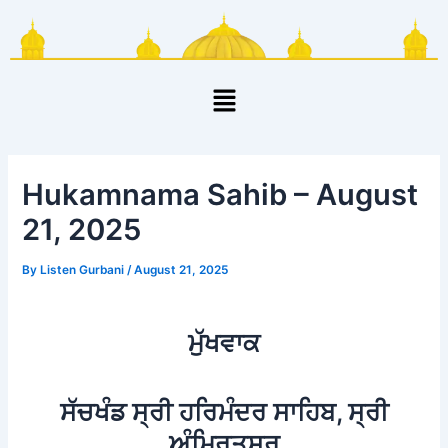
Skip
Post
to
navigation
content
Menu
Hukamnama Sahib – August
21, 2025
By
Listen Gurbani
/
August 21, 2025
ਮੁੱਖਵਾਕ
ਸੱਚਖੰਡ ਸ੍ਰੀ ਹਰਿਮੰਦਰ ਸਾਹਿਬ, ਸ੍ਰੀ
ਅੰਮ੍ਰਿਤਸਰ