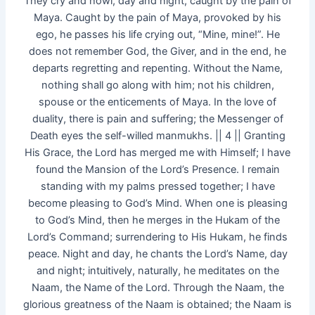
They cry and howl, day and night, caught by the pain of
Maya. Caught by the pain of Maya, provoked by his
ego, he passes his life crying out, “Mine, mine!”. He
does not remember God, the Giver, and in the end, he
departs regretting and repenting. Without the Name,
nothing shall go along with him; not his children,
spouse or the enticements of Maya. In the love of
duality, there is pain and suffering; the Messenger of
Death eyes the self-willed manmukhs. || 4 || Granting
His Grace, the Lord has merged me with Himself; I have
found the Mansion of the Lord’s Presence. I remain
standing with my palms pressed together; I have
become pleasing to God’s Mind. When one is pleasing
to God’s Mind, then he merges in the Hukam of the
Lord’s Command; surrendering to His Hukam, he finds
peace. Night and day, he chants the Lord’s Name, day
and night; intuitively, naturally, he meditates on the
Naam, the Name of the Lord. Through the Naam, the
glorious greatness of the Naam is obtained; the Naam is