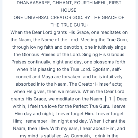
DHANAASAREE, CHHANT, FOURTH MEHL, FIRST
HOUSE:
ONE UNIVERSAL CREATOR GOD. BY THE GRACE OF
THE TRUE GURU:
When the Dear Lord grants His Grace, one meditates on
the Naam, the Name of the Lord. Meeting the True Guru,
through loving faith and devotion, one intuitively sings
the Glorious Praises of the Lord. Singing His Glorious
Praises continually, night and day, one blossoms forth,
when it is pleasing to the True Lord. Egotism, self-
conceit and Maya are forsaken, and he is intuitively
absorbed into the Naam. The Creator Himself acts;
when He gives, then we receive. When the Dear Lord
grants His Grace, we meditate on the Naam. || 1 || Deep
within, I feel true love for the Perfect True Guru. I serve
Him day and night; I never forget Him. I never forget
Him; I remember Him night and day. When I chant the
Naam, then I live. With my ears, I hear about Him, and
my mind is satisfied. As Gurmukh, I drink in the