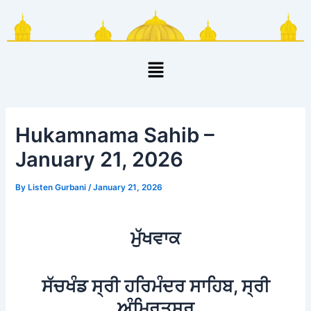
Skip
Post
to
navigation
content
Menu
Hukamnama Sahib –
January 21, 2026
By
Listen Gurbani
/
January 21, 2026
ਮੁੱਖਵਾਕ
ਸੱਚਖੰਡ ਸ੍ਰੀ ਹਰਿਮੰਦਰ ਸਾਹਿਬ, ਸ੍ਰੀ
ਅੰਮ੍ਰਿਤਸਰ