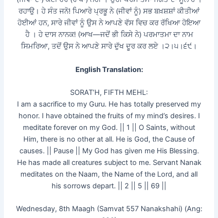
ਰਹਾਉ। ਹੇ ਸੰਤ ਜਨੋ! ਪਿਆਰੇ ਪ੍ਰਭੂ ਨੇ (ਜੀਵਾਂ ਨੂੰ) ਸਭ ਬਖ਼ਸ਼ਸ਼ਾਂ ਕੀਤੀਆਂ
ਹੋਈਆਂ ਹਨ, ਸਾਰੇ ਜੀਵਾਂ ਨੂੰ ਉਸ ਨੇ ਆਪਣੇ ਵੱਸ ਵਿਚ ਕਰ ਰੱਖਿਆ ਹੋਇਆ
ਹੈ । ਹੇ ਦਾਸ ਨਾਨਕ! (ਆਖ—ਜਦੋਂ ਭੀ ਕਿਸੇ ਨੇ) ਪਰਮਾਤਮਾ ਦਾ ਨਾਮ
ਸਿਮਰਿਆ, ਤਦੋਂ ਉਸ ਨੇ ਆਪਣੇ ਸਾਰੇ ਦੁੱਖ ਦੂਰ ਕਰ ਲਏ ।੨।੫।੬੯।
English Translation:
SORAT’H, FIFTH MEHL:
I am a sacrifice to my Guru. He has totally preserved my
honor. I have obtained the fruits of my mind’s desires. I
meditate forever on my God. || 1 || O Saints, without
Him, there is no other at all. He is God, the Cause of
causes. || Pause || My God has given me His Blessing.
He has made all creatures subject to me. Servant Nanak
meditates on the Naam, the Name of the Lord, and all
his sorrows depart. || 2 || 5 || 69 ||
Wednesday, 8th Maagh (Samvat 557 Nanakshahi) (Ang: