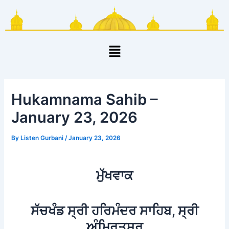
Skip
Post
to
navigation
content
Menu
Hukamnama Sahib –
January 23, 2026
By
Listen Gurbani
/
January 23, 2026
ਮੁੱਖਵਾਕ
ਸੱਚਖੰਡ ਸ੍ਰੀ ਹਰਿਮੰਦਰ ਸਾਹਿਬ, ਸ੍ਰੀ
ਅੰਮ੍ਰਿਤਸਰ