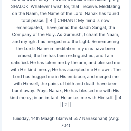
SHALOK: Whatever I wish for, that I receive. Meditating
on the Naam, the Name of the Lord, Nanak has found
total peace. || 4 || CHHANT: My mind is now
emancipated; I have joined the Saadh Sangat, the
Company of the Holy. As Gurmukh, I chant the Naam,
and my light has merged into the Light. Remembering
the Lord’s Name in meditation, my sins have been
erased; the fire has been extinguished, and I am
satisfied. He has taken me by the arm, and blessed me
with His kind mercy; He has accepted me His own. The
Lord has hugged me in His embrace, and merged me
with Himself; the pains of birth and death have been
burnt away. Prays Nanak, He has blessed me with His
kind mercy; in an instant, He unites me with Himself. || 4
|| 2 ||
Tuesday, 14th Maagh (Samvat 557 Nanakshahi) (Ang:
704)