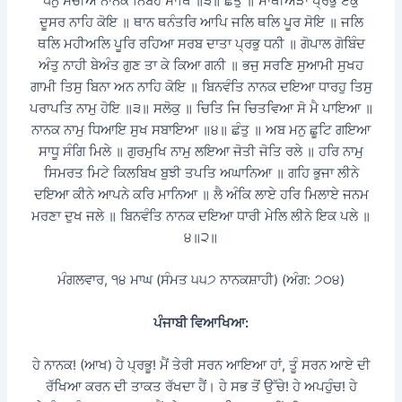
ਧਨੁ ਸੰਚੀਐ ਨਾਨਕ ਨਿਬਹੈ ਸਾਥਿ ॥੩॥ ਛੰਤੁ ॥ ਸਾਥੀਅੜਾ ਪ੍ਰਭੁ ਏਕੁ
ਦੂਸਰ ਨਾਹਿ ਕੋਇ ॥ ਥਾਨ ਥਨੰਤਰਿ ਆਪਿ ਜਲਿ ਥਲਿ ਪੂਰ ਸੋਇ ॥ ਜਲਿ
ਥਲਿ ਮਹੀਅਲਿ ਪੂਰਿ ਰਹਿਆ ਸਰਬ ਦਾਤਾ ਪ੍ਰਭੁ ਧਨੀ ॥ ਗੋਪਾਲ ਗੋਬਿੰਦ
ਅੰਤੁ ਨਾਹੀ ਬੇਅੰਤ ਗੁਣ ਤਾ ਕੇ ਕਿਆ ਗਨੀ ॥ ਭਜੁ ਸਰਣਿ ਸੁਆਮੀ ਸੁਖਹ
ਗਾਮੀ ਤਿਸੁ ਬਿਨਾ ਅਨ ਨਾਹਿ ਕੋਇ ॥ ਬਿਨਵੰਤਿ ਨਾਨਕ ਦਇਆ ਧਾਰਹੁ ਤਿਸੁ
ਪਰਾਪਤਿ ਨਾਮੁ ਹੋਇ ॥੩॥ ਸਲੋਕੁ ॥ ਚਿਤਿ ਜਿ ਚਿਤਵਿਆ ਸੋ ਮੈ ਪਾਇਆ ॥
ਨਾਨਕ ਨਾਮੁ ਧਿਆਇ ਸੁਖ ਸਬਾਇਆ ॥੪॥ ਛੰਤੁ ॥ ਅਬ ਮਨੁ ਛੂਟਿ ਗਇਆ
ਸਾਧੂ ਸੰਗਿ ਮਿਲੇ ॥ ਗੁਰਮੁਖਿ ਨਾਮੁ ਲਇਆ ਜੋਤੀ ਜੋਤਿ ਰਲੇ ॥ ਹਰਿ ਨਾਮੁ
ਸਿਮਰਤ ਮਿਟੇ ਕਿਲਬਿਖ ਬੁਝੀ ਤਪਤਿ ਅਘਾਨਿਆ ॥ ਗਹਿ ਭੁਜਾ ਲੀਨੇ
ਦਇਆ ਕੀਨੇ ਆਪਨੇ ਕਰਿ ਮਾਨਿਆ ॥ ਲੈ ਅੰਕਿ ਲਾਏ ਹਰਿ ਮਿਲਾਏ ਜਨਮ
ਮਰਣਾ ਦੁਖ ਜਲੇ ॥ ਬਿਨਵੰਤਿ ਨਾਨਕ ਦਇਆ ਧਾਰੀ ਮੇਲਿ ਲੀਨੇ ਇਕ ਪਲੇ ॥
੪॥੨॥
ਮੰਗਲਵਾਰ, ੧੪ ਮਾਘ (ਸੰਮਤ ੫੫੭ ਨਾਨਕਸ਼ਾਹੀ) (ਅੰਗ: ੭੦੪)
ਪੰਜਾਬੀ ਵਿਆਖਿਆ:
ਹੇ ਨਾਨਕ! (ਆਖ) ਹੇ ਪ੍ਰਭੂ! ਮੈਂ ਤੇਰੀ ਸਰਨ ਆਇਆ ਹਾਂ, ਤੂੰ ਸਰਨ ਆਏ ਦੀ
ਰੱਖਿਆ ਕਰਨ ਦੀ ਤਾਕਤ ਰੱਖਦਾ ਹੈਂ। ਹੇ ਸਭ ਤੋਂ ਉੱਚੇ! ਹੇ ਅਪਹੁੰਚ! ਹੇ