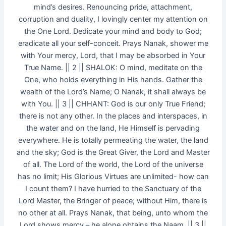
mind’s desires. Renouncing pride, attachment,
corruption and duality, I lovingly center my attention on
the One Lord. Dedicate your mind and body to God;
eradicate all your self-conceit. Prays Nanak, shower me
with Your mercy, Lord, that I may be absorbed in Your
True Name. || 2 || SHALOK: O mind, meditate on the
One, who holds everything in His hands. Gather the
wealth of the Lord’s Name; O Nanak, it shall always be
with You. || 3 || CHHANT: God is our only True Friend;
there is not any other. In the places and interspaces, in
the water and on the land, He Himself is pervading
everywhere. He is totally permeating the water, the land
and the sky; God is the Great Giver, the Lord and Master
of all. The Lord of the world, the Lord of the universe
has no limit; His Glorious Virtues are unlimited- how can
I count them? I have hurried to the Sanctuary of the
Lord Master, the Bringer of peace; without Him, there is
no other at all. Prays Nanak, that being, unto whom the
Lord shows mercy – he alone obtains the Naam. || 3 ||