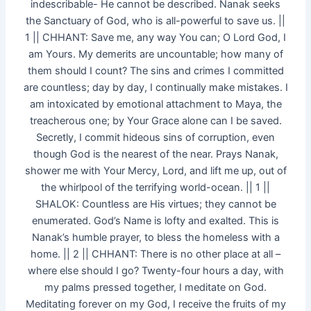
indescribable- He cannot be described. Nanak seeks
the Sanctuary of God, who is all-powerful to save us. ||
1 || CHHANT: Save me, any way You can; O Lord God, I
am Yours. My demerits are uncountable; how many of
them should I count? The sins and crimes I committed
are countless; day by day, I continually make mistakes. I
am intoxicated by emotional attachment to Maya, the
treacherous one; by Your Grace alone can I be saved.
Secretly, I commit hideous sins of corruption, even
though God is the nearest of the near. Prays Nanak,
shower me with Your Mercy, Lord, and lift me up, out of
the whirlpool of the terrifying world-ocean. || 1 ||
SHALOK: Countless are His virtues; they cannot be
enumerated. God’s Name is lofty and exalted. This is
Nanak’s humble prayer, to bless the homeless with a
home. || 2 || CHHANT: There is no other place at all –
where else should I go? Twenty-four hours a day, with
my palms pressed together, I meditate on God.
Meditating forever on my God, I receive the fruits of my