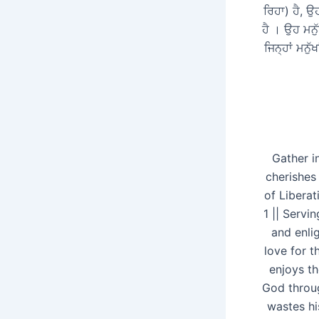
ਰਿਹਾ) ਹੈ, ਉ
ਹੈ । ਉਹ ਮਨੁ
ਜਿਨ੍ਹਾਂ ਮਨੁ
Gather i
cherishes
of Liberat
1 || Servi
and enli
love for t
enjoys th
God throug
wastes his