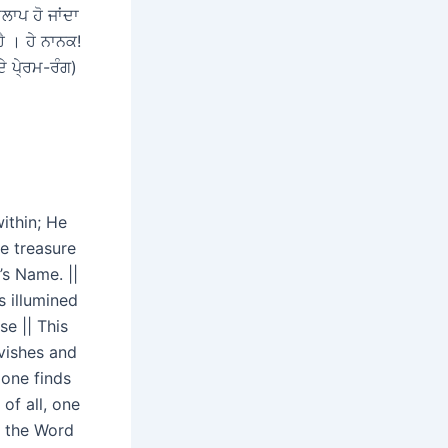
ਲਾਪ ਹੋ ਜਾਂਦਾ
ੈ । ਹੇ ਨਾਨਕ!
ੇ ਪੇ੍ਰਮ-ਰੰਗ)
ithin; He
e treasure
’s Name. ||
s illumined
e || This
avishes and
 one finds
of all, one
nd the Word