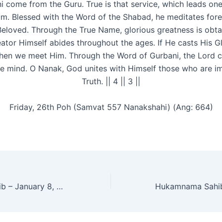
ni come from the Guru. True is that service, which leads on
am. Blessed with the Word of the Shabad, he meditates fore
Beloved. Through the True Name, glorious greatness is obtain
ator Himself abides throughout the ages. If He casts His G
then we meet Him. Through the Word of Gurbani, the Lord 
the mind. O Nanak, God unites with Himself those who are i
Truth. || 4 || 3 ||
Friday, 26th Poh (Samvat 557 Nanakshahi) (Ang: 664)
Hukamnama Sahib – January 8, 2026