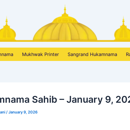
amnama
Mukhwak Printer
Sangrand Hukamnama
R
nama Sahib – January 9, 20
bani
/
January 9, 2026