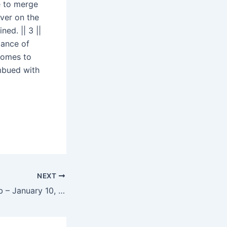
e to merge
ver on the
ed. || 3 ||
lance of
comes to
mbued with
NEXT
Hukamnama Sahib – January 10, 2026