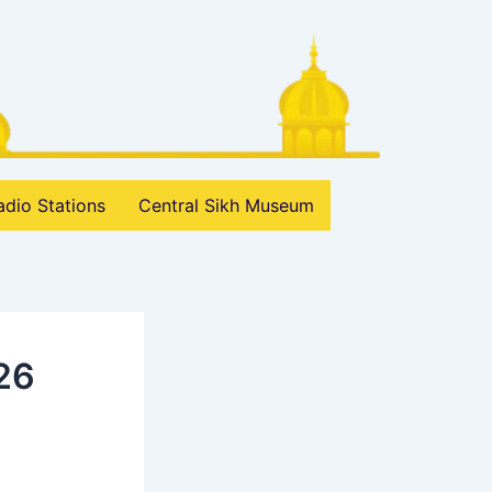
adio Stations
Central Sikh Museum
26