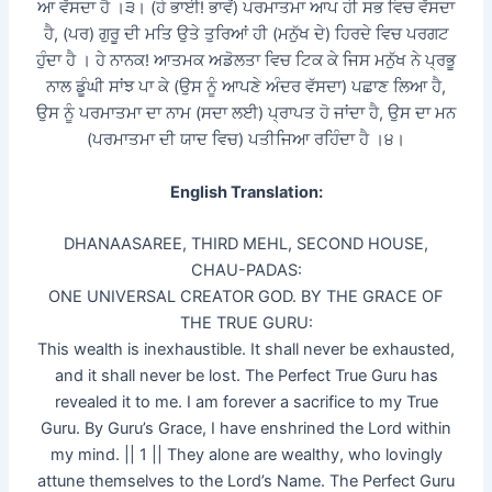
ਆ ਵੱਸਦਾ ਹੈ ।੩। (ਹੇ ਭਾਈ! ਭਾਵੇਂ) ਪਰਮਾਤਮਾ ਆਪ ਹੀ ਸਭ ਵਿਚ ਵੱਸਦਾ
ਹੈ, (ਪਰ) ਗੁਰੂ ਦੀ ਮਤਿ ਉਤੇ ਤੁਰਿਆਂ ਹੀ (ਮਨੁੱਖ ਦੇ) ਹਿਰਦੇ ਵਿਚ ਪਰਗਟ
ਹੁੰਦਾ ਹੈ । ਹੇ ਨਾਨਕ! ਆਤਮਕ ਅਡੋਲਤਾ ਵਿਚ ਟਿਕ ਕੇ ਜਿਸ ਮਨੁੱਖ ਨੇ ਪ੍ਰਭੂ
ਨਾਲ ਡੂੰਘੀ ਸਾਂਝ ਪਾ ਕੇ (ਉਸ ਨੂੰ ਆਪਣੇ ਅੰਦਰ ਵੱਸਦਾ) ਪਛਾਣ ਲਿਆ ਹੈ,
ਉਸ ਨੂੰ ਪਰਮਾਤਮਾ ਦਾ ਨਾਮ (ਸਦਾ ਲਈ) ਪ੍ਰਾਪਤ ਹੋ ਜਾਂਦਾ ਹੈ, ਉਸ ਦਾ ਮਨ
(ਪਰਮਾਤਮਾ ਦੀ ਯਾਦ ਵਿਚ) ਪਤੀਜਿਆ ਰਹਿੰਦਾ ਹੈ ।੪।
English Translation:
DHANAASAREE, THIRD MEHL, SECOND HOUSE,
CHAU-PADAS:
ONE UNIVERSAL CREATOR GOD. BY THE GRACE OF
THE TRUE GURU:
This wealth is inexhaustible. It shall never be exhausted,
and it shall never be lost. The Perfect True Guru has
revealed it to me. I am forever a sacrifice to my True
Guru. By Guru’s Grace, I have enshrined the Lord within
my mind. || 1 || They alone are wealthy, who lovingly
attune themselves to the Lord’s Name. The Perfect Guru