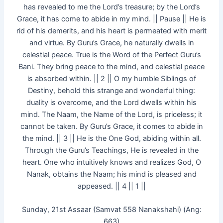
has revealed to me the Lord’s treasure; by the Lord’s
Grace, it has come to abide in my mind. || Pause || He is
rid of his demerits, and his heart is permeated with merit
and virtue. By Guru’s Grace, he naturally dwells in
celestial peace. True is the Word of the Perfect Guru’s
Bani. They bring peace to the mind, and celestial peace
is absorbed within. || 2 || O my humble Siblings of
Destiny, behold this strange and wonderful thing:
duality is overcome, and the Lord dwells within his
mind. The Naam, the Name of the Lord, is priceless; it
cannot be taken. By Guru’s Grace, it comes to abide in
the mind. || 3 || He is the One God, abiding within all.
Through the Guru’s Teachings, He is revealed in the
heart. One who intuitively knows and realizes God, O
Nanak, obtains the Naam; his mind is pleased and
appeased. || 4 || 1 ||
Sunday, 21st Assaar (Samvat 558 Nanakshahi) (Ang:
663)