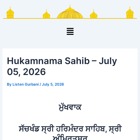
Skip
Post
to
navigation
content
Menu
Hukamnama Sahib – July
05, 2026
By
Listen Gurbani
/
July 5, 2026
ਮੁੱਖਵਾਕ
ਸੱਚਖੰਡ ਸ੍ਰੀ ਹਰਿਮੰਦਰ ਸਾਹਿਬ, ਸ੍ਰੀ
ਅੰਮ੍ਰਿਤਸਰ