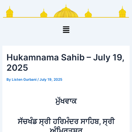
Skip
Post
to
navigation
content
Menu
Hukamnama Sahib – July 19,
2025
By
Listen Gurbani
/
July 19, 2025
ਮੁੱਖਵਾਕ
ਸੱਚਖੰਡ ਸ੍ਰੀ ਹਰਿਮੰਦਰ ਸਾਹਿਬ, ਸ੍ਰੀ
ਅੰਮ੍ਰਿਤਸਰ