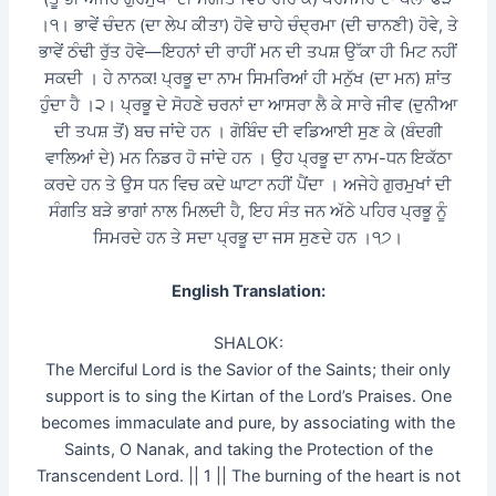
।੧। ਭਾਵੇਂ ਚੰਦਨ (ਦਾ ਲੇਪ ਕੀਤਾ) ਹੋਵੇ ਚਾਹੇ ਚੰਦ੍ਰਮਾ (ਦੀ ਚਾਨਣੀ) ਹੋਵੇ, ਤੇ
ਭਾਵੇਂ ਠੰਢੀ ਰੁੱਤ ਹੋਵੇ—ਇਹਨਾਂ ਦੀ ਰਾਹੀਂ ਮਨ ਦੀ ਤਪਸ਼ ਉੱਕਾ ਹੀ ਮਿਟ ਨਹੀਂ
ਸਕਦੀ । ਹੇ ਨਾਨਕ! ਪ੍ਰਭੂ ਦਾ ਨਾਮ ਸਿਮਰਿਆਂ ਹੀ ਮਨੁੱਖ (ਦਾ ਮਨ) ਸ਼ਾਂਤ
ਹੁੰਦਾ ਹੈ ।੨। ਪ੍ਰਭੂ ਦੇ ਸੋਹਣੇ ਚਰਨਾਂ ਦਾ ਆਸਰਾ ਲੈ ਕੇ ਸਾਰੇ ਜੀਵ (ਦੁਨੀਆ
ਦੀ ਤਪਸ਼ ਤੋਂ) ਬਚ ਜਾਂਦੇ ਹਨ । ਗੋਬਿੰਦ ਦੀ ਵਡਿਆਈ ਸੁਣ ਕੇ (ਬੰਦਗੀ
ਵਾਲਿਆਂ ਦੇ) ਮਨ ਨਿਡਰ ਹੋ ਜਾਂਦੇ ਹਨ । ਉਹ ਪ੍ਰਭੂ ਦਾ ਨਾਮ-ਧਨ ਇਕੱਠਾ
ਕਰਦੇ ਹਨ ਤੇ ਉਸ ਧਨ ਵਿਚ ਕਦੇ ਘਾਟਾ ਨਹੀਂ ਪੈਂਦਾ । ਅਜੇਹੇ ਗੁਰਮੁਖਾਂ ਦੀ
ਸੰਗਤਿ ਬੜੇ ਭਾਗਾਂ ਨਾਲ ਮਿਲਦੀ ਹੈ, ਇਹ ਸੰਤ ਜਨ ਅੱਠੇ ਪਹਿਰ ਪ੍ਰਭੂ ਨੂੰ
ਸਿਮਰਦੇ ਹਨ ਤੇ ਸਦਾ ਪ੍ਰਭੂ ਦਾ ਜਸ ਸੁਣਦੇ ਹਨ ।੧੭।
English Translation:
SHALOK:
The Merciful Lord is the Savior of the Saints; their only
support is to sing the Kirtan of the Lord’s Praises. One
becomes immaculate and pure, by associating with the
Saints, O Nanak, and taking the Protection of the
Transcendent Lord. || 1 || The burning of the heart is not