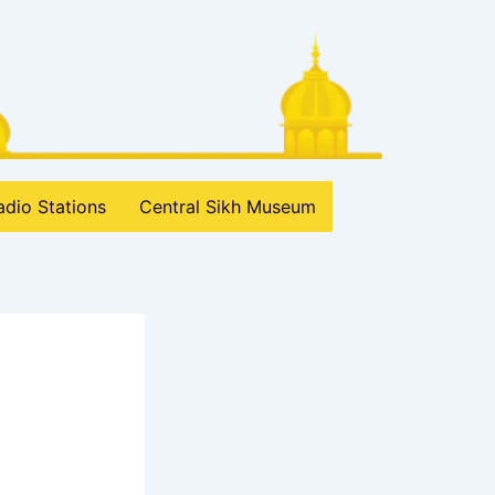
adio Stations
Central Sikh Museum