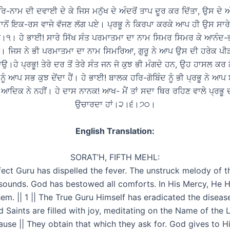
ੇ ਹਰਿ-ਨਾਮ ਦੀ ਦਵਾਈ ਦੇ ਕੇ ਜਿਸ ਮਨੁੱਖ ਦੇ ਅੰਦਰੋਂ ਤਾਪ ਦੂਰ ਕਰ ਦਿੱਤਾ, ਉਸ 
ਾਨੋਂ ਇਕ-ਰਸ ਵਾਜੇ ਵੱਜਣ ਲੱਗ ਪਏ। ਪ੍ਰਭੂ ਨੇ ਕਿਰਪਾ ਕਰਕੇ ਆਪ ਹੀ ਉਸ ਸਾਰ
ੇ।੧। ਹੇ ਭਾਈ! ਸਾਰੇ ਸਿੱਖ ਸੰਤ ਪਰਮਾਤਮਾ ਦਾ ਨਾਮ ਸਿਮਰ ਸਿਮਰ ਕੇ ਆਨੰਦ-
ਨ। ਜਿਸ ਨੇ ਭੀ ਪਰਮਾਤਮਾ ਦਾ ਨਾਮ ਸਿਮਰਿਆ, ਗੁਰੂ ਨੇ ਆਪ ਉਸ ਦੀ ਹਰੇਕ ਪੀ
ਉ।ਹੇ ਪ੍ਰਭੂ! ਤੇਰੇ ਦਰ ਤੋਂ ਤੇਰੇ ਸੰਤ ਜਨ ਜੋ ਕੁਝ ਭੀ ਮੰਗਦੇ ਹਨ, ਉਹ ਹਾਸਲ ਕਰ ਲੈ
 ਨੂੰ ਆਪ ਸਭ ਕੁਝ ਦੇਂਦਾ ਹੈਂ। ਹੇ ਭਾਈ! ਬਾਲਕ ਹਰਿ-ਗੋਬਿੰਦ ਨੂੰ ਭੀ ਪ੍ਰਭੂ ਨੇ ਆ
ੀ ਆਦਿਕ ਨੇ ਨਹੀਂ। ਹੇ ਦਾਸ ਨਾਨਕ! ਆਖ- ਮੈਂ ਤਾਂ ਸਦਾ ਥਿਰ ਰਹਿਣ ਵਾਲੇ ਪ੍ਰਭੂ 
ਉਚਾਰਦਾ ਹਾਂ।੨।੬।੭੦।
English Translation:
SORAT’H, FIFTH MEHL:
ect Guru has dispelled the fever. The unstruck melody of 
esounds. God has bestowed all comforts. In His Mercy, He H
em. || 1 || The True Guru Himself has eradicated the disease
d Saints are filled with joy, meditating on the Name of the L
Pause || They obtain that which they ask for. God gives to Hi