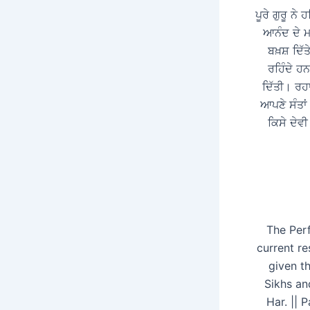
ਪੂਰੇ ਗੁਰੂ ਨ
ਆਨੰਦ ਦੇ ਮ
ਬਖ਼ਸ਼ ਦਿੱਤ
ਰਹਿੰਦੇ ਹ
ਦਿੱਤੀ। ਰਹਾ
ਆਪਣੇ ਸੰਤਾਂ
ਕਿਸੇ ਦੇਵ
The Perf
current r
given th
Sikhs an
Har. || 