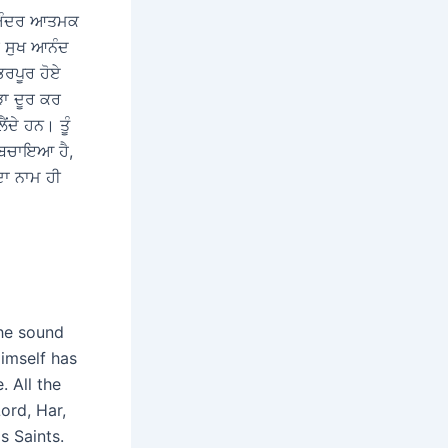
ਦੇ ਅੰਦਰ ਆਤਮਕ
ੇ ਸੁਖ ਆਨੰਦ
ਭਰਪੂਰ ਹੋਏ
ੜਾ ਦੂਰ ਕਰ
ਂਦੇ ਹਨ। ਤੂੰ
ਪ ਬਚਾਇਆ ਹੈ,
ਦਾ ਨਾਮ ਹੀ
the sound
imself has
. All the
ord, Har,
s Saints.