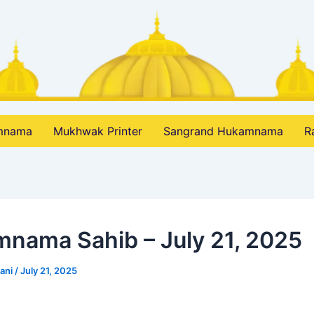
amnama
Mukhwak Printer
Sangrand Hukamnama
R
nama Sahib – July 21, 2025
bani
/
July 21, 2025