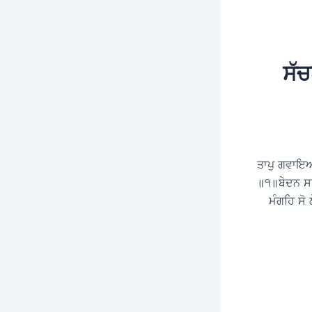
ਸੱਚ
ਤਾਪੁ ਗਵਾਇਆ
॥੧॥ਬੇਦਨ ਸਤ
ਮੰਗਹਿ ਸੋ