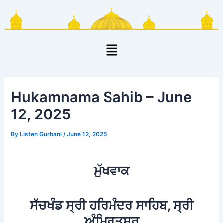
Skip
Post
to
navigation
content
Menu
Hukamnama Sahib – June
12, 2025
By
Listen Gurbani
/
June 12, 2025
ਮੁੱਖਵਾਕ
ਸੱਚਖੰਡ ਸ੍ਰੀ ਹਰਿਮੰਦਰ ਸਾਹਿਬ, ਸ੍ਰੀ
ਅੰਮ੍ਰਿਤਸਰ