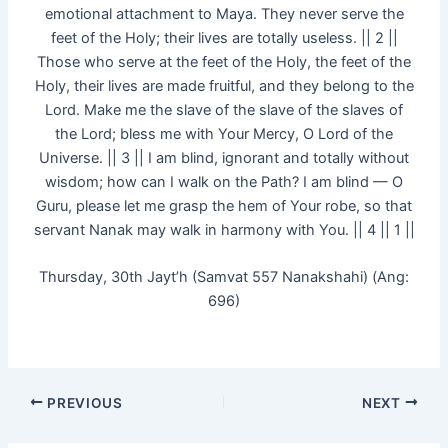
emotional attachment to Maya. They never serve the
feet of the Holy; their lives are totally useless. || 2 ||
Those who serve at the feet of the Holy, the feet of the
Holy, their lives are made fruitful, and they belong to the
Lord. Make me the slave of the slave of the slaves of
the Lord; bless me with Your Mercy, O Lord of the
Universe. || 3 || I am blind, ignorant and totally without
wisdom; how can I walk on the Path? I am blind — O
Guru, please let me grasp the hem of Your robe, so that
servant Nanak may walk in harmony with You. || 4 || 1 ||
Thursday, 30th Jayt’h (Samvat 557 Nanakshahi) (Ang:
696)
PREVIOUS
NEXT