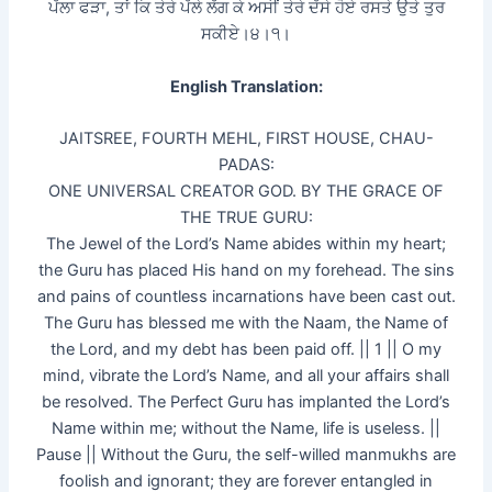
ਪੱਲਾ ਫੜਾ, ਤਾਂ ਕਿ ਤੇਰੇ ਪੱਲੇ ਲੱਗ ਕੇ ਅਸੀਂ ਤੇਰੇ ਦੱਸੇ ਹੋਏ ਰਸਤੇ ਉਤੇ ਤੁਰ
ਸਕੀਏ।੪।੧।
English Translation:
JAITSREE, FOURTH MEHL, FIRST HOUSE, CHAU-
PADAS:
ONE UNIVERSAL CREATOR GOD. BY THE GRACE OF
THE TRUE GURU:
The Jewel of the Lord’s Name abides within my heart;
the Guru has placed His hand on my forehead. The sins
and pains of countless incarnations have been cast out.
The Guru has blessed me with the Naam, the Name of
the Lord, and my debt has been paid off. || 1 || O my
mind, vibrate the Lord’s Name, and all your affairs shall
be resolved. The Perfect Guru has implanted the Lord’s
Name within me; without the Name, life is useless. ||
Pause || Without the Guru, the self-willed manmukhs are
foolish and ignorant; they are forever entangled in