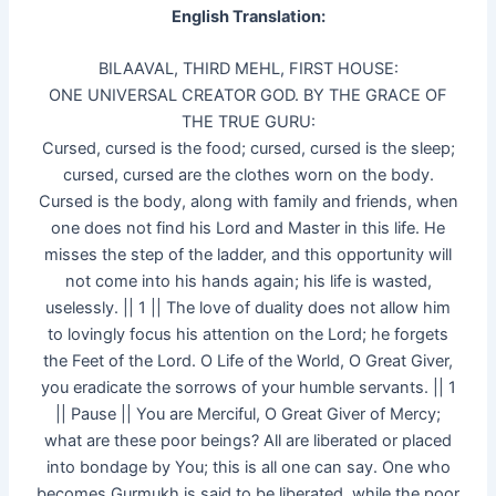
English Translation:
BILAAVAL, THIRD MEHL, FIRST HOUSE:
ONE UNIVERSAL CREATOR GOD. BY THE GRACE OF
THE TRUE GURU:
Cursed, cursed is the food; cursed, cursed is the sleep;
cursed, cursed are the clothes worn on the body.
Cursed is the body, along with family and friends, when
one does not find his Lord and Master in this life. He
misses the step of the ladder, and this opportunity will
not come into his hands again; his life is wasted,
uselessly. || 1 || The love of duality does not allow him
to lovingly focus his attention on the Lord; he forgets
the Feet of the Lord. O Life of the World, O Great Giver,
you eradicate the sorrows of your humble servants. || 1
|| Pause || You are Merciful, O Great Giver of Mercy;
what are these poor beings? All are liberated or placed
into bondage by You; this is all one can say. One who
becomes Gurmukh is said to be liberated, while the poor