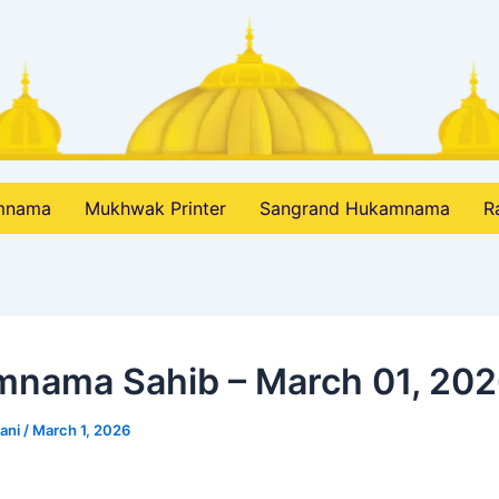
amnama
Mukhwak Printer
Sangrand Hukamnama
R
nama Sahib – March 01, 20
bani
/
March 1, 2026