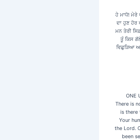
ਹੇ ਮਾਧੋ! ਮੇ
ਦਾ ਹੁਣ ਹੋਰ
ਮਨ ਤੇਰੀ ਸਿਫ਼
ਤੂੰ ਕਿਸ ਗ
ਵਿਛੁੜਿਆ ਆ 
ONE 
There is n
is there
Your humb
the Lord. 
been se