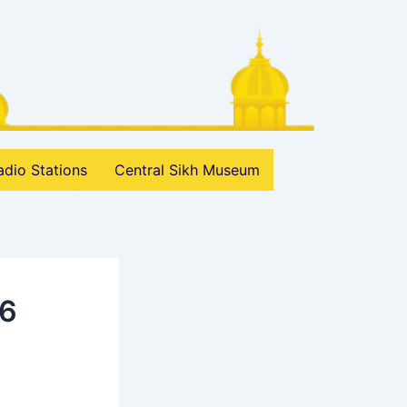
adio Stations
Central Sikh Museum
26