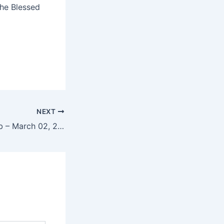
the Blessed
NEXT
Hukamnama Sahib – March 02, 2026