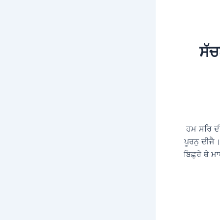
ਸੱਚ
ਹਮ ਸਰਿ ਦ
ਪੂਰਨੁ ਦੀਜ
ਬਿਛੁਰੇ ਥੇ 