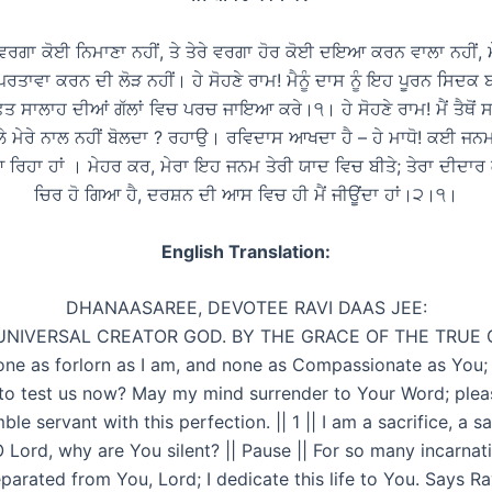
ਰੇ ਵਰਗਾ ਕੋਈ ਨਿਮਾਣਾ ਨਹੀਂ, ਤੇ ਤੇਰੇ ਵਰਗਾ ਹੋਰ ਕੋਈ ਦਇਆ ਕਰਨ ਵਾਲਾ ਨਹੀਂ, 
 ਪਰਤਾਵਾ ਕਰਨ ਦੀ ਲੋੜ ਨਹੀਂ। ਹੇ ਸੋਹਣੇ ਰਾਮ! ਮੈਨੂੰ ਦਾਸ ਨੂੰ ਇਹ ਪੂਰਨ ਸਿਦਕ 
ਤ ਸਾਲਾਹ ਦੀਆਂ ਗੱਲਾਂ ਵਿਚ ਪਰਚ ਜਾਇਆ ਕਰੇ।੧। ਹੇ ਸੋਹਣੇ ਰਾਮ! ਮੈਂ ਤੈਥੋਂ ਸ
ੱਲੇ ਮੇਰੇ ਨਾਲ ਨਹੀਂ ਬੋਲਦਾ ? ਰਹਾਉ। ਰਵਿਦਾਸ ਆਖਦਾ ਹੈ – ਹੇ ਮਾਧੋ! ਕਈ ਜਨਮਾਂ ਤੋਂ
ਰਿਹਾ ਹਾਂ । ਮੇਹਰ ਕਰ, ਮੇਰਾ ਇਹ ਜਨਮ ਤੇਰੀ ਯਾਦ ਵਿਚ ਬੀਤੇ; ਤੇਰਾ ਦੀਦਾਰ
ਚਿਰ ਹੋ ਗਿਆ ਹੈ, ਦਰਸ਼ਨ ਦੀ ਆਸ ਵਿਚ ਹੀ ਮੈਂ ਜੀਊਂਦਾ ਹਾਂ।੨।੧।
English Translation:
DHANAASAREE, DEVOTEE RAVI DAAS JEE:
UNIVERSAL CREATOR GOD. BY THE GRACE OF THE TRUE 
one as forlorn as I am, and none as Compassionate as You
 to test us now? May my mind surrender to Your Word; plea
le servant with this perfection. || 1 || I am a sacrifice, a sa
O Lord, why are You silent? || Pause || For so many incarnati
parated from You, Lord; I dedicate this life to You. Says Ra