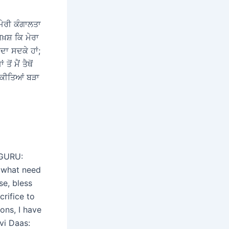
ਮੇਰੀ ਕੰਗਾਲਤਾ
ਬਖ਼ਸ਼ ਕਿ ਮੇਰਾ
ਦਾ ਸਦਕੇ ਹਾਂ;
 ਮੈਂ ਤੈਥੋਂ
 ਕੀਤਿਆਂ ਬੜਾ
GURU:
; what need
se, bless
crifice to
ons, I have
vi Daas: