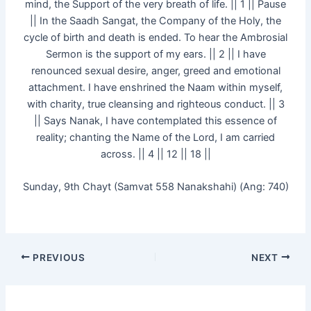
mind, the Support of the very breath of life. || 1 || Pause
|| In the Saadh Sangat, the Company of the Holy, the
cycle of birth and death is ended. To hear the Ambrosial
Sermon is the support of my ears. || 2 || I have
renounced sexual desire, anger, greed and emotional
attachment. I have enshrined the Naam within myself,
with charity, true cleansing and righteous conduct. || 3
|| Says Nanak, I have contemplated this essence of
reality; chanting the Name of the Lord, I am carried
across. || 4 || 12 || 18 ||
Sunday, 9th Chayt (Samvat 558 Nanakshahi) (Ang: 740)
PREVIOUS
NEXT