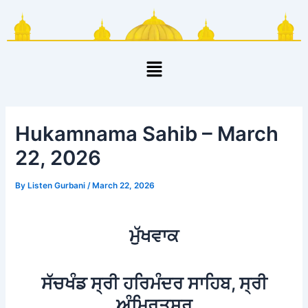
Skip
Post
to
navigation
content
Menu
Hukamnama Sahib – March
22, 2026
By
Listen Gurbani
/
March 22, 2026
ਮੁੱਖਵਾਕ
ਸੱਚਖੰਡ ਸ੍ਰੀ ਹਰਿਮੰਦਰ ਸਾਹਿਬ, ਸ੍ਰੀ
ਅੰਮ੍ਰਿਤਸਰ