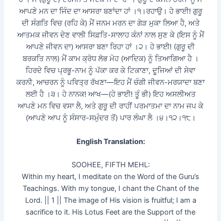
ਆਪਣੇ ਮਨ ਦਾ ਜਿੰਦ ਦਾ ਆਸਰਾ ਬਣਾਂਦਾ ਹਾਂ ।੧।ਰਹਾਉ। ਹੇ ਭਾਈ! ਗੁਰੂ
ਦੀ ਸੰਗਤਿ ਵਿਚ (ਰਹਿ ਕੇ) ਮੈਂ ਜਨਮ ਮਰਨ ਦਾ ਗੇੜ ਮੁਕਾ ਲਿਆ ਹੈ, ਅਤੇ
ਆਤਮਕ ਜੀਵਨ ਦੇਣ ਵਾਲੀ ਸਿਫ਼ਤਿ-ਸਾਲਾਹ ਕੰਨਾਂ ਨਾਲ ਸੁਣ ਕੇ (ਇਸ ਨੂੰ ਮੈਂ
ਆਪਣੇ ਜੀਵਨ ਦਾ) ਆਸਰਾ ਬਣਾ ਰਿਹਾ ਹਾਂ ।੨। ਹੇ ਭਾਈ! (ਗੁਰੂ ਦੀ
ਬਰਕਤਿ ਨਾਲ) ਮੈਂ ਕਾਮ ਕ੍ਰੋਧ ਲੋਭ ਮੋਹ (ਆਦਿਕ) ਨੂੰ ਤਿਆਗਿਆ ਹੈ ।
ਹਿਰਦੇ ਵਿਚ ਪ੍ਰਭੂ-ਨਾਮ ਨੂੰ ਪੱਕਾ ਕਰ ਕੇ ਟਿਕਾਣਾ, ਦੂਜਿਆਂ ਦੀ ਸੇਵਾ
ਕਰਨੀ, ਆਚਰਨ ਨੂੰ ਪਵਿਤ੍ਰ ਰੱਖਣਾ—ਇਹ ਮੈਂ ਚੰਗੀ ਜੀਵਨ-ਮਰਯਾਦਾ ਬਣਾ
ਲਈ ਹੈ ।੩। ਹੇ ਨਾਨਕ! ਆਖ—(ਹੇ ਭਾਈ! ਤੂੰ ਭੀ) ਇਹ ਅਸਲੀਅਤ
ਆਪਣੇ ਮਨ ਵਿਚ ਵਸਾ ਲੈ, ਅਤੇ ਗੁਰੂ ਦੀ ਰਾਹੀਂ ਪਰਮਾਤਮਾ ਦਾ ਨਾਮ ਜਪ ਕੇ
(ਆਪਣੇ ਆਪ ਨੂੰ ਸੰਸਾਰ-ਸਮੁੰਦਰ ਤੋਂ) ਪਾਰ ਲੰਘਾ ਲੈ ।੪।੧੨।੧੮।
English Translation:
SOOHEE, FIFTH MEHL:
Within my heart, I meditate on the Word of the Guru’s
Teachings. With my tongue, I chant the Chant of the
Lord. || 1 || The image of His vision is fruitful; I am a
sacrifice to it. His Lotus Feet are the Support of the