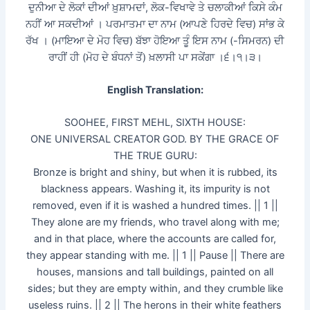
ਦੁਨੀਆ ਦੇ ਲੋਕਾਂ ਦੀਆਂ ਖ਼ੁਸ਼ਾਮਦਾਂ, ਲੋਕ-ਵਿਖਾਵੇ ਤੇ ਚਲਾਕੀਆਂ ਕਿਸੇ ਕੰਮ
ਨਹੀਂ ਆ ਸਕਦੀਆਂ । ਪਰਮਾਤਮਾ ਦਾ ਨਾਮ (ਆਪਣੇ ਹਿਰਦੇ ਵਿਚ) ਸਾਂਭ ਕੇ
ਰੱਖ । (ਮਾਇਆ ਦੇ ਮੋਹ ਵਿਚ) ਬੱਝਾ ਹੋਇਆ ਤੂੰ ਇਸ ਨਾਮ (-ਸਿਮਰਨ) ਦੀ
ਰਾਹੀਂ ਹੀ (ਮੋਹ ਦੇ ਬੰਧਨਾਂ ਤੋਂ) ਖ਼ਲਾਸੀ ਪਾ ਸਕੇਂਗਾ ।੬।੧।੩।
English Translation:
SOOHEE, FIRST MEHL, SIXTH HOUSE:
ONE UNIVERSAL CREATOR GOD. BY THE GRACE OF
THE TRUE GURU:
Bronze is bright and shiny, but when it is rubbed, its
blackness appears. Washing it, its impurity is not
removed, even if it is washed a hundred times. || 1 ||
They alone are my friends, who travel along with me;
and in that place, where the accounts are called for,
they appear standing with me. || 1 || Pause || There are
houses, mansions and tall buildings, painted on all
sides; but they are empty within, and they crumble like
useless ruins. || 2 || The herons in their white feathers