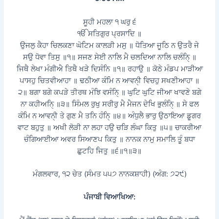
ਸੂਹੀ ਮਹਲਾ ੧ ਘਰੁ ੬
ੴ ਸਤਿਗੁਰ ਪ੍ਰਸਾਦਿ ॥
ਉਜਲੁ ਕੈਹਾ ਚਿਲਕਣਾ ਘੋਟਿਮ ਕਾਲੜੀ ਮਸੁ ॥ ਧੋਤਿਆ ਜੂਠਿ ਨ ਉਤਰੈ ਜੇ
ਸਉ ਧੋਵਾ ਤਿਸੁ ॥੧॥ ਸਜਣ ਸੇਈ ਨਾਲਿ ਮੈ ਚਲਦਿਆ ਨਾਲਿ ਚਲੰਨਿੑ ॥
ਜਿਥੈ ਲੇਖਾ ਮੰਗੀਐ ਤਿਥੈ ਖੜੇ ਦਿਸੰਨਿ ॥੧॥ ਰਹਾਉ ॥ ਕੋਠੇ ਮੰਡਪ ਮਾੜੀਆ
ਪਾਸਹੁ ਚਿਤਵੀਆਹਾ ॥ ਢਠੀਆ ਕੰਮਿ ਨ ਆਵਨੑੀ ਵਿਚਹੁ ਸਖਣੀਆਹਾ ॥
੨॥ ਬਗਾ ਬਗੇ ਕਪੜੇ ਤੀਰਥ ਮੰਝਿ ਵਸੰਨਿੑ ॥ ਘੁਟਿ ਘੁਟਿ ਜੀਆ ਖਾਵਣੇ ਬਗੇ
ਨਾ ਕਹੀਅਨਿੑ ॥੩॥ ਸਿੰਮਲ ਰੁਖੁ ਸਰੀਰੁ ਮੈ ਮੈਜਨ ਦੇਖਿ ਭੁਲੰਨਿੑ ॥ ਸੇ ਫਲ
ਕੰਮਿ ਨ ਆਵਨੑੀ ਤੇ ਗੁਣ ਮੈ ਤਨਿ ਹੰਨਿੑ ॥੪॥ ਅੰਧੁਲੈ ਭਾਰੁ ਉਠਾਇਆ ਡੂਗਰ
ਵਾਟ ਬਹੁਤੁ ॥ ਅਖੀ ਲੋੜੀ ਨਾ ਲਹਾ ਹਉ ਚੜਿ ਲੰਘਾ ਕਿਤੁ ॥੫॥ ਚਾਕਰੀਆ
ਚੰਗਿਆਈਆ ਅਵਰ ਸਿਆਣਪ ਕਿਤੁ ॥ ਨਾਨਕ ਨਾਮੁ ਸਮਾਲਿ ਤੂੰ ਬਧਾ
ਛੁਟਹਿ ਜਿਤੁ ॥੬॥੧॥੩॥
ਮੰਗਲਵਾਰ, ੧੨ ਚੇਤ (ਸੰਮਤ ੫੫੭ ਨਾਨਕਸ਼ਾਹੀ) (ਅੰਗ: ੭੨੯)
ਪੰਜਾਬੀ ਵਿਆਖਿਆ: