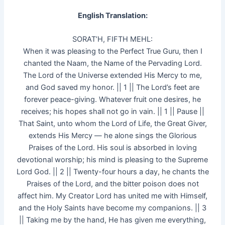
English Translation:
SORAT’H, FIFTH MEHL:
When it was pleasing to the Perfect True Guru, then I
chanted the Naam, the Name of the Pervading Lord.
The Lord of the Universe extended His Mercy to me,
and God saved my honor. || 1 || The Lord’s feet are
forever peace-giving. Whatever fruit one desires, he
receives; his hopes shall not go in vain. || 1 || Pause ||
That Saint, unto whom the Lord of Life, the Great Giver,
extends His Mercy — he alone sings the Glorious
Praises of the Lord. His soul is absorbed in loving
devotional worship; his mind is pleasing to the Supreme
Lord God. || 2 || Twenty-four hours a day, he chants the
Praises of the Lord, and the bitter poison does not
affect him. My Creator Lord has united me with Himself,
and the Holy Saints have become my companions. || 3
|| Taking me by the hand, He has given me everything,