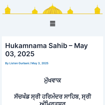
Skip
Post
to
navigation
content
Menu
Hukamnama Sahib – May
03, 2025
By
Listen Gurbani
/
May 3, 2025
ਮੁੱਖਵਾਕ
ਸੱਚਖੰਡ ਸ੍ਰੀ ਹਰਿਮੰਦਰ ਸਾਹਿਬ, ਸ੍ਰੀ
ਅੰਮ੍ਰਿਤਸਰ