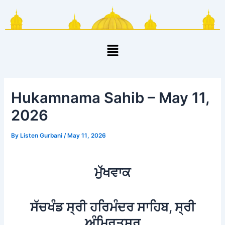
Skip
Post
to
navigation
content
Menu
Hukamnama Sahib – May 11,
2026
By
Listen Gurbani
/
May 11, 2026
ਮੁੱਖਵਾਕ
ਸੱਚਖੰਡ ਸ੍ਰੀ ਹਰਿਮੰਦਰ ਸਾਹਿਬ, ਸ੍ਰੀ
ਅੰਮ੍ਰਿਤਸਰ