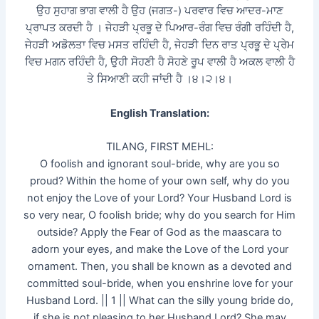
ਉਹ ਸੁਹਾਗ ਭਾਗ ਵਾਲੀ ਹੈ ਉਹ (ਜਗਤ-) ਪਰਵਾਰ ਵਿਚ ਆਦਰ-ਮਾਣ
ਪ੍ਰਾਪਤ ਕਰਦੀ ਹੈ । ਜੇਹੜੀ ਪ੍ਰਭੂ ਦੇ ਪਿਆਰ-ਰੰਗ ਵਿਚ ਰੰਗੀ ਰਹਿੰਦੀ ਹੈ,
ਜੇਹੜੀ ਅਡੋਲਤਾ ਵਿਚ ਮਸਤ ਰਹਿੰਦੀ ਹੈ, ਜੇਹੜੀ ਦਿਨ ਰਾਤ ਪ੍ਰਭੂ ਦੇ ਪ੍ਰੇਮ
ਵਿਚ ਮਗਨ ਰਹਿੰਦੀ ਹੈ, ਉਹੀ ਸੋਹਣੀ ਹੈ ਸੋਹਣੇ ਰੂਪ ਵਾਲੀ ਹੈ ਅਕਲ ਵਾਲੀ ਹੈ
ਤੇ ਸਿਆਣੀ ਕਹੀ ਜਾਂਦੀ ਹੈ ।੪।੨।੪।
English Translation:
TILANG, FIRST MEHL:
O foolish and ignorant soul-bride, why are you so
proud? Within the home of your own self, why do you
not enjoy the Love of your Lord? Your Husband Lord is
so very near, O foolish bride; why do you search for Him
outside? Apply the Fear of God as the maascara to
adorn your eyes, and make the Love of the Lord your
ornament. Then, you shall be known as a devoted and
committed soul-bride, when you enshrine love for your
Husband Lord. || 1 || What can the silly young bride do,
if she is not pleasing to her Husband Lord? She may