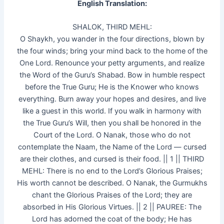
English Translation:
SHALOK, THIRD MEHL:
O Shaykh, you wander in the four directions, blown by
the four winds; bring your mind back to the home of the
One Lord. Renounce your petty arguments, and realize
the Word of the Guru’s Shabad. Bow in humble respect
before the True Guru; He is the Knower who knows
everything. Burn away your hopes and desires, and live
like a guest in this world. If you walk in harmony with
the True Guru’s Will, then you shall be honored in the
Court of the Lord. O Nanak, those who do not
contemplate the Naam, the Name of the Lord — cursed
are their clothes, and cursed is their food. || 1 || THIRD
MEHL: There is no end to the Lord’s Glorious Praises;
His worth cannot be described. O Nanak, the Gurmukhs
chant the Glorious Praises of the Lord; they are
absorbed in His Glorious Virtues. || 2 || PAUREE: The
Lord has adorned the coat of the body; He has