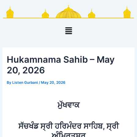
Skip
Post
to
navigation
content
Menu
Hukamnama Sahib – May
20, 2026
By
Listen Gurbani
/
May 20, 2026
ਮੁੱਖਵਾਕ
ਸੱਚਖੰਡ ਸ੍ਰੀ ਹਰਿਮੰਦਰ ਸਾਹਿਬ, ਸ੍ਰੀ
ਅੰਮ੍ਰਿਤਸਰ