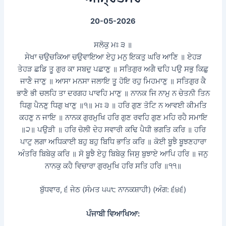
20-05-2026
ਸਲੋਕੁ ਮਃ ੩ ॥
ਸੇਖਾ ਚਉਚਕਿਆ ਚਉਵਾਇਆ ਏਹੁ ਮਨੁ ਇਕਤੁ ਘਰਿ ਆਣਿ ॥ ਏਹੜ
ਤੇਹੜ ਛਡਿ ਤੂ ਗੁਰ ਕਾ ਸਬਦੁ ਪਛਾਣੁ ॥ ਸਤਿਗੁਰ ਅਗੈ ਢਹਿ ਪਉ ਸਭੁ ਕਿਛੁ
ਜਾਣੈ ਜਾਣੁ ॥ ਆਸਾ ਮਨਸਾ ਜਲਾਇ ਤੂ ਹੋਇ ਰਹੁ ਮਿਹਮਾਣੁ ॥ ਸਤਿਗੁਰ ਕੈ
ਭਾਣੈ ਭੀ ਚਲਹਿ ਤਾ ਦਰਗਹ ਪਾਵਹਿ ਮਾਣੁ ॥ ਨਾਨਕ ਜਿ ਨਾਮੁ ਨ ਚੇਤਨੀ ਤਿਨ
ਧਿਗੁ ਪੈਨਣੁ ਧਿਗੁ ਖਾਣੁ ॥੧॥ ਮਃ ੩ ॥ ਹਰਿ ਗੁਣ ਤੋਟਿ ਨ ਆਵਈ ਕੀਮਤਿ
ਕਹਣੁ ਨ ਜਾਇ ॥ ਨਾਨਕ ਗੁਰਮੁਖਿ ਹਰਿ ਗੁਣ ਰਵਹਿ ਗੁਣ ਮਹਿ ਰਹੈ ਸਮਾਇ
॥੨॥ ਪਉੜੀ ॥ ਹਰਿ ਚੋਲੀ ਦੇਹ ਸਵਾਰੀ ਕਢਿ ਪੈਧੀ ਭਗਤਿ ਕਰਿ ॥ ਹਰਿ
ਪਾਟੁ ਲਗਾ ਅਧਿਕਾਈ ਬਹੁ ਬਹੁ ਬਿਧਿ ਭਾਤਿ ਕਰਿ ॥ ਕੋਈ ਬੂਝੈ ਬੂਝਣਹਾਰਾ
ਅੰਤਰਿ ਬਿਬੇਕੁ ਕਰਿ ॥ ਸੋ ਬੂਝੈ ਏਹੁ ਬਿਬੇਕੁ ਜਿਸੁ ਬੁਝਾਏ ਆਪਿ ਹਰਿ ॥ ਜਨੁ
ਨਾਨਕੁ ਕਹੈ ਵਿਚਾਰਾ ਗੁਰਮੁਖਿ ਹਰਿ ਸਤਿ ਹਰਿ ॥੧੧॥
ਬੁੱਧਵਾਰ, ੬ ਜੇਠ (ਸੰਮਤ ੫੫੮ ਨਾਨਕਸ਼ਾਹੀ) (ਅੰਗ: ੬੪੬)
ਪੰਜਾਬੀ ਵਿਆਖਿਆ: