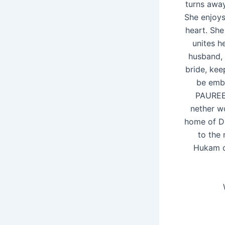
turns away
She enjoys
heart. She
unites h
husband, 
bride, kee
be embe
PAUREE:
nether w
home of Dh
to the
Hukam o