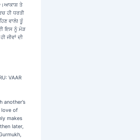
।੨।ਆਕਾਸ਼ ਤੇ
ਵਿਚ ਹੀ ਧਰਤੀ
ਣ ਵਾਲੇ! ਤੂੰ
ਈ ਇਸ ਨੂੰ ਮੋੜ
 ਹੀ ਜੀਵਾਂ ਦੀ
RU: VAAR
h another’s
 love of
only makes
hen later,
 Gurmukh,