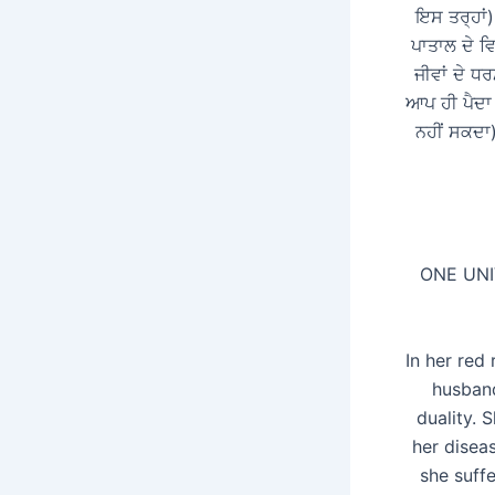
ਇਸ ਤਰ੍ਹਾਂ
ਪਾਤਾਲ ਦੇ ਵ
ਜੀਵਾਂ ਦੇ ਧ
ਆਪ ਹੀ ਪੈਦਾ 
ਨਹੀਂ ਸਕਦਾ) 
ONE UNI
In her red
husband
duality. 
her disea
she suff