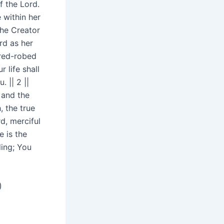
f the Lord.
 within her
the Creator
rd as her
 red-robed
 life shall
 || 2 ||
 and the
 the true
d, merciful
 is the
ing; You
)