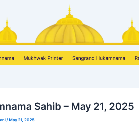
amnama
Mukhwak Printer
Sangrand Hukamnama
R
nama Sahib – May 21, 2025
bani
/
May 21, 2025