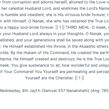
 from corruption and adorns herself, attuned to the Love o
 her celestial Husband Lord, and enshrines the Lord’s Name
 is humble and obedient; she is His virtuous bride forever; 
er with Himself. O Nanak, she who has obtained the True Lo
is a happy soul-bride forever. || 1 || THIRD MEHL: O meek,
p your Husband Lord always in your thoughts. O Nanak, your
llished, and your generations shall be saved along with you.
 He Himself established His throne, in the Akaashic ethers
orlds. By the Hukam of His Command, He created the earth,
arma. He Himself created and destroys; He is the True Lor
 meek. You give sustenance to all; how wonderful and unique
f Your Command! You Yourself are permeating and pervad
Yourself are the Cherisher. || 1 ||
Wednesday, 8th Jayt’h (Samvat 557 Nanakshahi) (Ang: 785