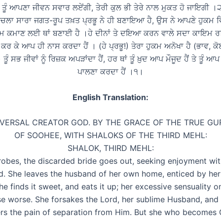
) ਤੂੰ ਆਪਣਾ ਜੀਵਨ ਸਵਾਰ ਲਏਂਗੀ, ਤੇਰੀ ਕੁਲ ਭੀ ਤੇਰੇ ਨਾਲ ਮੁਕਤ ਹੋ ਜਾਇਗੀ 
ਿਚਲਾ ਸਾਰਾ ਜਗਤ-ਰੂਪ ਤਖ਼ਤ ਪ੍ਰਭੂ ਨੇ ਹੀ ਬਣਾਇਆ ਹੈ, ਉਸ ਨੇ ਆਪਣੇ ਹੁਕਮ 
ਰਮ ਕਮਾਣ ਲਈ ਥਾਂ ਬਣਾਈ ਹੈ ।ਹੇ ਦੀਨਾਂ ਤੇ ਦਇਆ ਕਰਨ ਵਾਲੇ ਸਦਾ ਕਾਇਮ ਰਹਿ
ਕਰ ਕੇ ਆਪ ਹੀ ਨਾਸ ਕਰਦਾ ਹੈਂ । (ਹੇ ਪ੍ਰਭੂ!) ਤੇਰਾ ਹੁਕਮ ਅਨੋਖਾ ਹੈ (ਭਾਵ, ਕੋ
ਤੂੰ ਸਭ ਜੀਵਾਂ ਨੂੰ ਰਿਜ਼ਕ ਅਪੜਾਂਦਾ ਹੈਂ, ਹਰ ਥਾਂ ਤੂੰ ਖ਼ੁਦ ਆਪ ਮੌਜੂਦ ਹੈਂ ਤੇ ਤੂੰ ਆਪ
ਪਾਲਣਾ ਕਰਦਾ ਹੈਂ ।੧।
English Translation:
VERSAL CREATOR GOD. BY THE GRACE OF THE TRUE GU
OF SOOHEE, WITH SHALOKS OF THE THIRD MEHL:
SHALOK, THIRD MEHL:
 robes, the discarded bride goes out, seeking enjoyment wit
. She leaves the husband of her own home, enticed by her
She finds it sweet, and eats it up; her excessive sensuality 
se worse. She forsakes the Lord, her sublime Husband, and t
ers the pain of separation from Him. But she who becomes