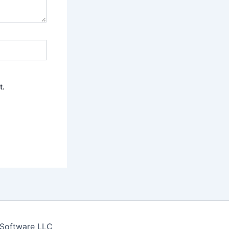
t.
 Software LLC