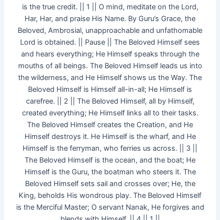
is the true credit. || 1 || O mind, meditate on the Lord,
Har, Har, and praise His Name. By Guru’s Grace, the
Beloved, Ambrosial, unapproachable and unfathomable
Lord is obtained. || Pause || The Beloved Himself sees
and hears everything; He Himself speaks through the
mouths of all beings. The Beloved Himself leads us into
the wilderness, and He Himself shows us the Way. The
Beloved Himself is Himself all-in-all; He Himself is
carefree. || 2 || The Beloved Himself, all by Himself,
created everything; He Himself links all to their tasks.
The Beloved Himself creates the Creation, and He
Himself destroys it. He Himself is the wharf, and He
Himself is the ferryman, who ferries us across. || 3 ||
The Beloved Himself is the ocean, and the boat; He
Himself is the Guru, the boatman who steers it. The
Beloved Himself sets sail and crosses over; He, the
King, beholds His wondrous play. The Beloved Himself
is the Merciful Master; O servant Nanak, He forgives and
blends with Himself. || 4 || 1 ||