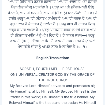
ਆਪ ਹੀ (ਜੀਵਾਂ ਦੀ) ਬਣਤਰ ਬਣਾਂਦਾ ਹੈ, ਆਪ ਹੀ ਮਾਰਦਾ ਹੈ, (ਤਾਂ ਉਸ ਦਾ
ਪੈਦਾ ਕੀਤਾ ਜੀਵ) ਮਰ ਜਾਂਦਾ ਹੈ । ਪ੍ਰਭੂ ਆਪ ਹੀ (ਸੰਸਾਰ-ਨਦੀ ਉਤੇ)
ਪੱਤਣ ਹੈ, ਆਪ ਹੀ ਮਲਾਹ ਹੈ, ਆਪ ਹੀ (ਜੀਵਾਂ ਨੂੰ) ਪਾਰ ਲੰਘਾਂਦਾ ਹੈ ।੩। ਹੇ
ਭਾਈ! ਪ੍ਰਭੂ ਆਪ ਹੀ (ਸੰਸਾਰ-) ਸਮੁੰਦਰ ਹੈ, ਆਪ ਹੀ ਜਹਾਜ਼ ਹੈ, ਆਪ ਹੀ
ਗੁਰੂ-ਮਲਾਹ ਹੋ ਕੇ ਜਹਾਜ਼ ਨੂੰ ਚਲਾਂਦਾ ਹੈ । ਪ੍ਰਭੂ ਆਪ ਹੀ (ਜਹਾਜ਼ ਵਿਚ)
ਚੜ੍ਹ ਕੇ ਪਾਰ ਲੰਘਦਾ ਹੈ । ਪ੍ਰਭੂ-ਪਾਤਿਸ਼ਾਹ ਕੌਤਕ-ਤਮਾਸ਼ੇ ਕਰ ਕੇ ਆਪ
ਹੀ (ਇਤਨਾ ਤਮਾਸ਼ਿਆਂ ਨੂੰ) ਵੇਖ ਰਿਹਾ ਹੈ । ਹੇ ਨਾਨਕ! (ਆਖ—) ਪ੍ਰਭੂ
ਆਪ ਹੀ (ਸਦਾ) ਦਇਆ ਦਾ ਸੋਮਾ ਹੈ, ਆਪ ਹੀ ਬਖ਼ਸ਼ਸ਼ ਕਰ ਕੇ (ਆਪਣੇ
ਪੈਦਾ ਕੀਤੇ ਜੀਵਾਂ ਨੂੰ ਆਪਣੇ ਨਾਲ) ਮਿਲਾ ਲੈਂਦਾ ਹੈ ।੪।੧।
English Translation:
SORAT’H, FOURTH MEHL, FIRST HOUSE:
ONE UNIVERSAL CREATOR GOD. BY THE GRACE OF
THE TRUE GURU:
My Beloved Lord Himself pervades and permeates all;
He Himself is, all by Himself. My Beloved Himself is the
trader in this world; He Himself is the true banker. My
Beloved Himself is the trade and the trader; He Himself