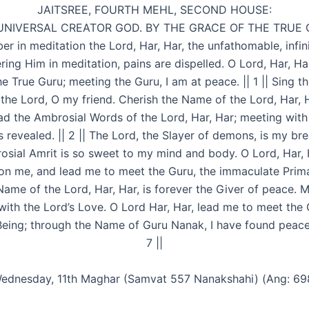
JAITSREE, FOURTH MEHL, SECOND HOUSE:
UNIVERSAL CREATOR GOD. BY THE GRACE OF THE TRUE 
 in meditation the Lord, Har, Har, the unfathomable, infin
ng Him in meditation, pains are dispelled. O Lord, Har, Ha
e True Guru; meeting the Guru, I am at peace. || 1 || Sing t
 the Lord, O my friend. Cherish the Name of the Lord, Har, H
ad the Ambrosial Words of the Lord, Har, Har; meeting with
s revealed. || 2 || The Lord, the Slayer of demons, is my brea
osial Amrit is so sweet to my mind and body. O Lord, Har, 
n me, and lead me to meet the Guru, the immaculate Primal
Name of the Lord, Har, Har, is forever the Giver of peace. 
ith the Lord’s Love. O Lord Har, Har, lead me to meet the 
eing; through the Name of Guru Nanak, I have found peace. |
7 ||
ednesday, 11th Maghar (Samvat 557 Nanakshahi) (Ang: 69