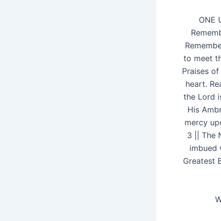
ONE 
Remember
Rememberi
to meet th
Praises of
heart. Re
the Lord i
His Ambr
mercy upo
3 || The 
imbued w
Greatest B
W