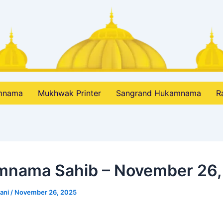
amnama
Mukhwak Printer
Sangrand Hukamnama
R
nama Sahib – November 26,
bani
/
November 26, 2025