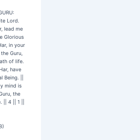
GURU:
ite Lord.
r, lead me
he Glorious
ar, in your
 the Guru,
th of life.
Har, have
 Being. ||
My mind is
Guru, the
| 4 || 1 ||
8)