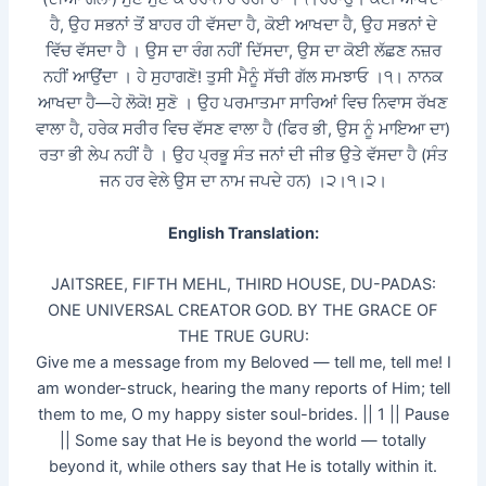
ਹੈ, ਉਹ ਸਭਨਾਂ ਤੋਂ ਬਾਹਰ ਹੀ ਵੱਸਦਾ ਹੈ, ਕੋਈ ਆਖਦਾ ਹੈ, ਉਹ ਸਭਨਾਂ ਦੇ
ਵਿੱਚ ਵੱਸਦਾ ਹੈ । ਉਸ ਦਾ ਰੰਗ ਨਹੀਂ ਦਿੱਸਦਾ, ਉਸ ਦਾ ਕੋਈ ਲੱਛਣ ਨਜ਼ਰ
ਨਹੀਂ ਆਉਂਦਾ । ਹੇ ਸੁਹਾਗਣੋ! ਤੁਸੀ ਮੈਨੂੰ ਸੱਚੀ ਗੱਲ ਸਮਝਾਓ ।੧। ਨਾਨਕ
ਆਖਦਾ ਹੈ—ਹੇ ਲੋਕੋ! ਸੁਣੋ । ਉਹ ਪਰਮਾਤਮਾ ਸਾਰਿਆਂ ਵਿਚ ਨਿਵਾਸ ਰੱਖਣ
ਵਾਲਾ ਹੈ, ਹਰੇਕ ਸਰੀਰ ਵਿਚ ਵੱਸਣ ਵਾਲਾ ਹੈ (ਫਿਰ ਭੀ, ਉਸ ਨੂੰ ਮਾਇਆ ਦਾ)
ਰਤਾ ਭੀ ਲੇਪ ਨਹੀਂ ਹੈ । ਉਹ ਪ੍ਰਭੂ ਸੰਤ ਜਨਾਂ ਦੀ ਜੀਭ ਉਤੇ ਵੱਸਦਾ ਹੈ (ਸੰਤ
ਜਨ ਹਰ ਵੇਲੇ ਉਸ ਦਾ ਨਾਮ ਜਪਦੇ ਹਨ) ।੨।੧।੨।
English Translation:
JAITSREE, FIFTH MEHL, THIRD HOUSE, DU-PADAS:
ONE UNIVERSAL CREATOR GOD. BY THE GRACE OF
THE TRUE GURU:
Give me a message from my Beloved — tell me, tell me! I
am wonder-struck, hearing the many reports of Him; tell
them to me, O my happy sister soul-brides. || 1 || Pause
|| Some say that He is beyond the world — totally
beyond it, while others say that He is totally within it.