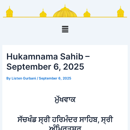
Skip
Post
to
navigation
content
Menu
Hukamnama Sahib –
September 6, 2025
By
Listen Gurbani
/
September 6, 2025
ਮੁੱਖਵਾਕ
ਸੱਚਖੰਡ ਸ੍ਰੀ ਹਰਿਮੰਦਰ ਸਾਹਿਬ, ਸ੍ਰੀ
ਅੰਮ੍ਰਿਤਸਰ